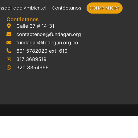
sabilidad Ambiental
Contáctanos
DONAR AHORA
Contáctanos
Calle 37 # 14-31
contactenos@fundagan.org
fundagan@fedegan.org.co
601 5782020 ext: 610
317 3689519
320 8354969