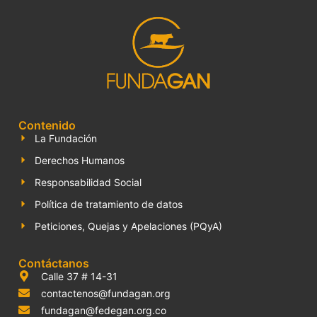
Paula Andrea Aguirre
Derech
Responsabilida
Responsab
Contenido
La Fundación
Derechos Humanos
Responsabilidad Social
Política de tratamiento de datos
Peticiones, Quejas y Apelaciones (PQyA)
Contáctanos
Calle 37 # 14-31
contactenos@fundagan.org
fundagan@fedegan.org.co