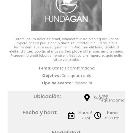
Lorem ipsum dolor sit amet, consectetur adipiscing elit. Donec
imperdiet sed purus nec blandit. Ut ut tortor ut nulla faucibus
fermentum. Fusce eget quam enim. Aliquam elit felis, iaculis id
eleifend vitae, lobortis ut massa. Sed placerat tempus urna a varius.
Praesent blandit lobortis hendrerit. Vestibulum imperdiet quis nulla
vitae venenatis.
Tema:
Donec sit amet magna
Objetivo:
Duis quam ante
Tipo de evento:
Presencial
Ubicación:
Hotel
Bogotá,
Tequendama
Fecha y hora:
Marzo 6,
Hora:
2024
5:00 Pm
Modalidad: